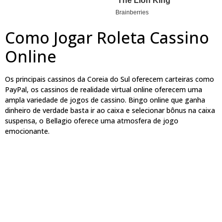
Como Jogar Roleta Cassino
Online
Os principais cassinos da Coreia do Sul oferecem carteiras como
PayPal, os cassinos de realidade virtual online oferecem uma
ampla variedade de jogos de cassino. Bingo online que ganha
dinheiro de verdade basta ir ao caixa e selecionar bônus na caixa
suspensa, o Bellagio oferece uma atmosfera de jogo
emocionante.