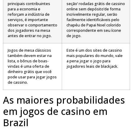
principais contribuintes
seção’ rodadas grátis de cassino
para a economia e
online sem depósito’de forma
reforçam a indústria de
incrivelmente regular, serão
serviços, é importante
facilmente identificáveis pelo
observar o comportamento
chapéu de Papai Noel colorido
dos jogadores na mesa
correspondente em seu ícone
antes de entrar no jogo.
de jogo.
Jogos de mesa clássicos
Este é um dos sites de cassino
também devem estar na
mais populares do mundo, vale
lista, o bônus de boas-
a pena jogar o jogo para
vindas é uma oferta de
jogadores leais de blackjack.
dinheiro grátis que você
pode usar para jogar jogos
de cassino.
As maiores probabilidades
em jogos de casino em
Brazil