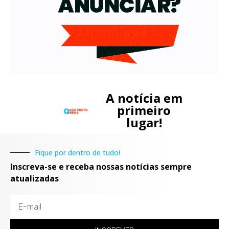
A notícia em
primeiro
lugar!
Fique por dentro de tudo!
Inscreva-se e receba nossas notícias sempre
atualizadas