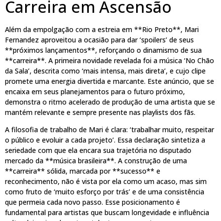
Carreira em Ascensão
Além da empolgação com a estreia em **Rio Preto**, Mari
Fernandez aproveitou a ocasião para dar ‘spoilers’ de seus
**próximos lançamentos**, reforçando o dinamismo de sua
**carreira**. A primeira novidade revelada foi a música ‘No Chão
da Sala’, descrita como ‘mais intensa, mais direta’, e cujo clipe
promete uma energia divertida e marcante. Este anúncio, que se
encaixa em seus planejamentos para o futuro próximo,
demonstra o ritmo acelerado de produção de uma artista que se
mantém relevante e sempre presente nas playlists dos fãs.
A filosofia de trabalho de Mari é clara: ‘trabalhar muito, respeitar
o público e evoluir a cada projeto’. Essa declaração sintetiza a
seriedade com que ela encara sua trajetória no disputado
mercado da **música brasileira**. A construção de uma
**carreira** sólida, marcada por **sucesso** e
reconhecimento, não é vista por ela como um acaso, mas sim
como fruto de ‘muito esforço por trás’ e de uma consistência
que permeia cada novo passo. Esse posicionamento é
fundamental para artistas que buscam longevidade e influência