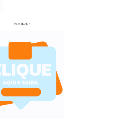
PUBLICIDADE