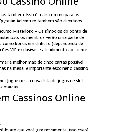
Do Cassino Online
 linhas também. Isso é mais comum para os
Egyptian Adventure também são divertidos.
ecurso Misterioso – Os símbolos do ponto de
misterioso, os membros verão uma parte de
da como bônus em dinheiro (dependendo de
ões VIP exclusivas e atendimento ao cliente
rmar a melhor mão de cinco cartas possível
ias na mesa, é importante escolher o cassino
ne:
Jogue nossa nova lista de jogos de slot
as marcas.
em Cassinos Online
s
ê-lo até que você gire novamente, isso criará