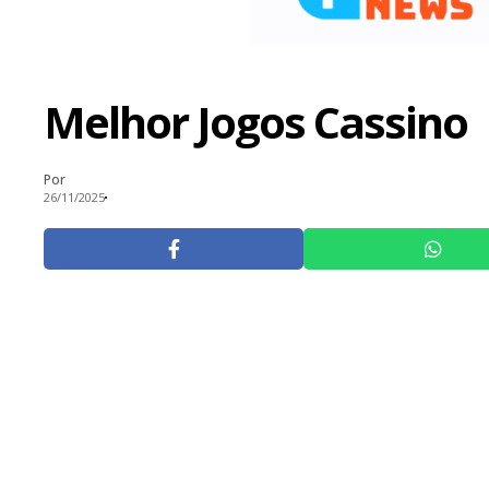
Melhor Jogos Cassino
Por
26/11/2025