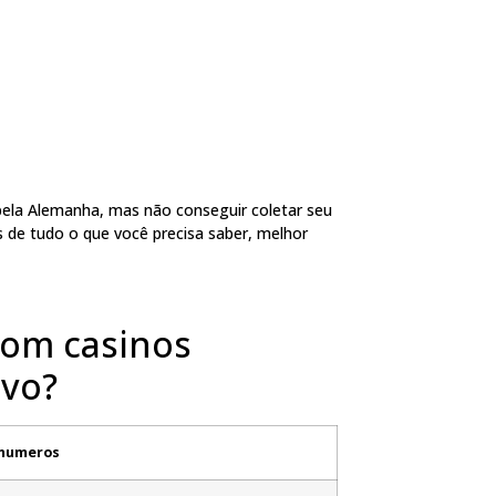
ela Alemanha, mas não conseguir coletar seu
s de tudo o que você precisa saber, melhor
com casinos
ivo?
 numeros