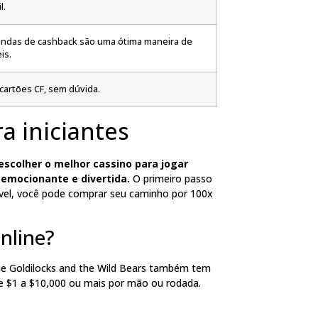
l.
vindas de cashback são uma ótima maneira de
is.
artões CF, sem dúvida.
ra iniciantes
escolher o melhor cassino para jogar
a emocionante e divertida.
O primeiro passo
iável, você pode comprar seu caminho por 100x
nline?
ne Goldilocks and the Wild Bears também tem
de $1 a $10,000 ou mais por mão ou rodada.