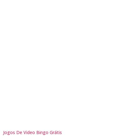
Jogos De Video Bingo Grátis