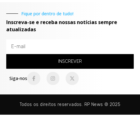
Fique por dentro de tudo!
Inscreva-se e receba nossas notícias sempre
atualizadas
INSCREVER
Siga-nos
Todos os direitos reservados. RP News © 2025