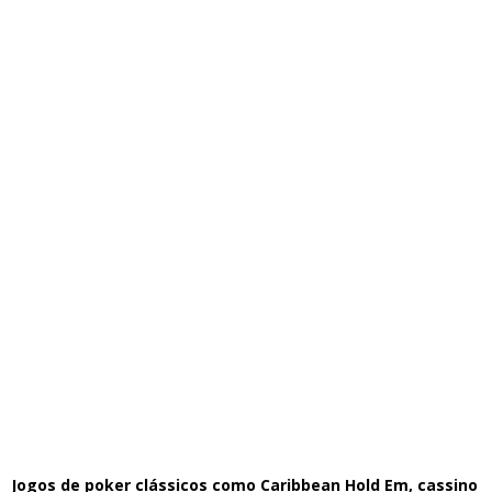
Jogos de poker clássicos como Caribbean Hold Em, cassino