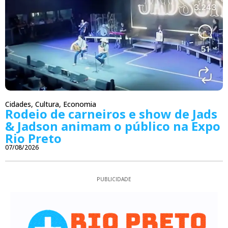
Cidades
,
Cultura
,
Economia
Rodeio de carneiros e show de Jads
& Jadson animam o público na Expo
Rio Preto
07/08/2026
PUBLICIDADE