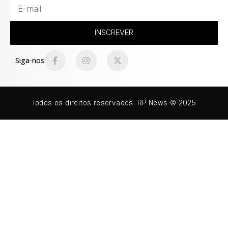
INSCREVER
Siga-nos
Todos os direitos reservados. RP News © 2025