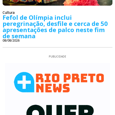
Cultura
Fefol de Olímpia inclui
peregrinação, desfile e cerca de 50
apresentações de palco neste fim
de semana
08/08/2026
PUBLICIDADE