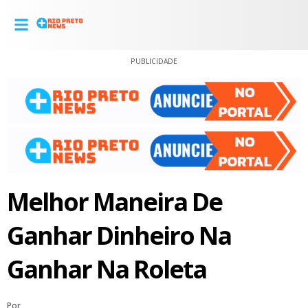
PUBLICIDADE
Melhor Maneira De
Ganhar Dinheiro Na
Ganhar Na Roleta
Por