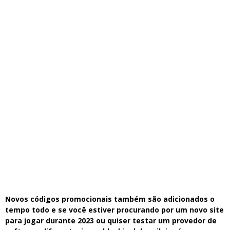
Novos códigos promocionais também são adicionados o
tempo todo e se você estiver procurando por um novo site
para jogar durante 2023 ou quiser testar um provedor de