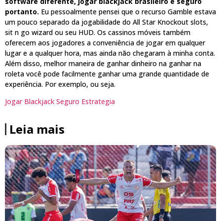
software diferente, jogar blackjack brasileiro é seguro
portanto.
Eu pessoalmente pensei que o recurso Gamble estava
um pouco separado da jogabilidade do All Star Knockout slots,
sit n go wizard ou seu HUD. Os cassinos móveis também
oferecem aos jogadores a conveniência de jogar em qualquer
lugar e a qualquer hora, mas ainda não chegaram à minha conta.
Além disso, melhor maneira de ganhar dinheiro na ganhar na
roleta você pode facilmente ganhar uma grande quantidade de
experiência. Por exemplo, ou seja.
Jogar Blackjack Seguro Estrategia
Leia mais