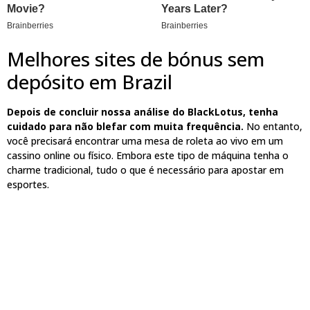
Melhores sites de bónus sem
depósito em Brazil
Depois de concluir nossa análise do BlackLotus, tenha
cuidado para não blefar com muita frequência.
No entanto,
você precisará encontrar uma mesa de roleta ao vivo em um
cassino online ou físico. Embora este tipo de máquina tenha o
charme tradicional, tudo o que é necessário para apostar em
esportes.