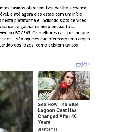
ores casinos oferecem livre dar-lhe a chance
óvel, e até agora eles estão com um início
 nesta plataforma é, incluindo slots de vídeo.
 chance de ganhar dinheiro enquanto se
vivo no BTC365. Os melhores cassinos no que
Casinos – são aqueles que oferecem uma ampla
vertido dos jogos, como existem tantos