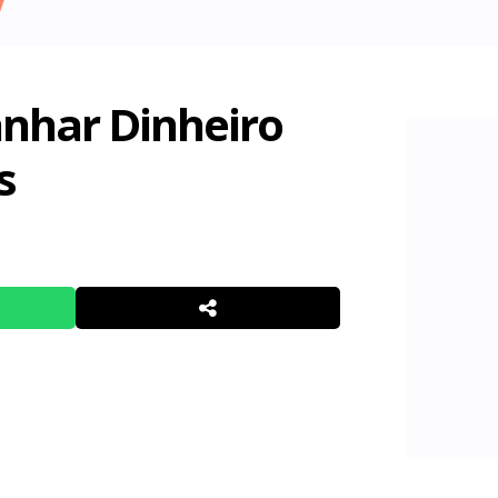
nhar Dinheiro
s