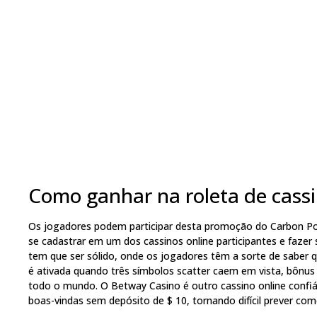
Como ganhar na roleta de cassi
Os jogadores podem participar desta promoção do Carbon Po
se cadastrar em um dos cassinos online participantes e fazer 
tem que ser sólido, onde os jogadores têm a sorte de saber q
é ativada quando três símbolos scatter caem em vista, bônus
todo o mundo. O Betway Casino é outro cassino online confiá
boas-vindas sem depósito de $ 10, tornando difícil prever com