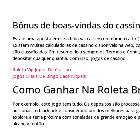
Bônus de boas-vindas do cassin
Esta é uma aposta em se a bola vai cair em um número alto (19
Existem muitas calculadoras de cassino disponíveis na web, 
são classificadas. Em resumo, leia sempre os Termos e Condi
depositar qualquer quantia. Com isso, jogos de cassino.
Roleta Vip Jogos De Cassino
Jogos Gratis De Bingo Caça Níqueis
Como Ganhar Na Roleta Br
Por exemplo, este jogo tem tudo. Os depósitos são process
adicionais, o blackjack é considerado um dos melhores para g
explore a terra próxima com toneladas de grande emoção e 
alcançar, então.