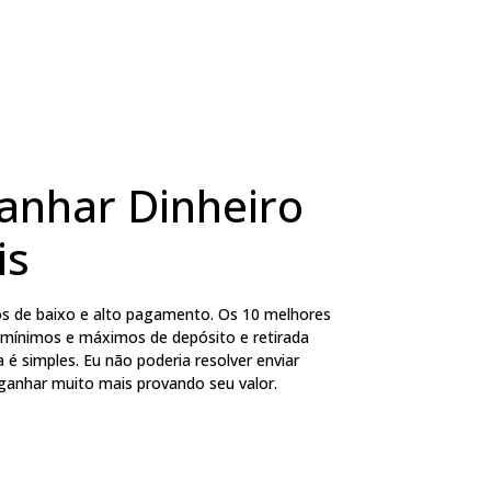
anhar Dinheiro
is
s de baixo e alto pagamento. Os 10 melhores
es mínimos e máximos de depósito e retirada
é simples. Eu não poderia resolver enviar
anhar muito mais provando seu valor.