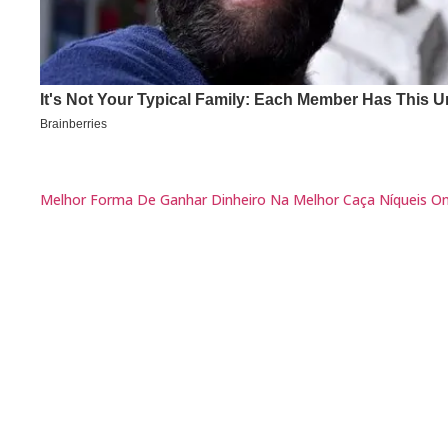
Melhor Forma De Ganhar Dinheiro Na Melhor Caça Níqueis On