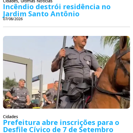
Cidades
,
Últimas Notícias
Incêndio destrói residência no
Jardim Santo Antônio
07/08/2026
Cidades
Prefeitura abre inscrições para o
Desfile Cívico de 7 de Setembro