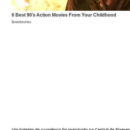
Um boletim de ocorrência foi registrado na Central de Flagra