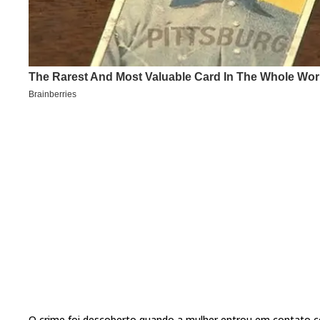
O crime foi descoberto quando a mulher entrou em contato co