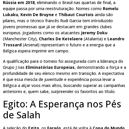
Rússia em 2018
, eliminando o Brasil nas quartas de final, a
equipe passa por uma reestruturação. Nomes como
Romelu
Lukaku
,
Kevin De Bruyne
e
Thibaut Courtois
ainda são
pilares, mas o técnico francês Rudi Garcia tem introduzido
jovens promessas que já se destacam em grandes clubes
europeus. Jogadores como os atacantes
Jeremy Doku
(Manchester City),
Charles De Ketelaere
(Atalanta) e
Leandro
Trossard
(Arsenal) representam o futuro e a energia que a
Bélgica espera imprimir em campo.
A qualificação para o torneio foi assegurada com a liderança do
Grupo J nas
Eliminatórias Europeias
, demonstrando a força e a
profundidade de seu elenco mesmo em transição. A expectativa
é que essa mescla de juventude e experiência possa levar a
Bélgica a alçar voos mais altos, buscando superar as campanhas
anteriores e, quem sabe, surpreender os favoritos ao título.
Egito: A Esperança nos Pés
de Salah
A seleção do
Egito
, os
Faraós
, está de volta à
Copa do Mundo