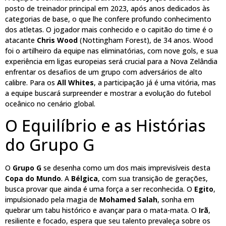
posto de treinador principal em 2023, após anos dedicados às
categorias de base, o que lhe confere profundo conhecimento
dos atletas. O jogador mais conhecido e o capitão do time é o
atacante
Chris Wood
(Nottingham Forest), de 34 anos. Wood
foi o artilheiro da equipe nas eliminatórias, com nove gols, e sua
experiência em ligas europeias será crucial para a Nova Zelândia
enfrentar os desafios de um grupo com adversários de alto
calibre. Para os
All Whites
, a participação já é uma vitória, mas
a equipe buscará surpreender e mostrar a evolução do futebol
oceânico no cenário global.
O Equilíbrio e as Histórias
do Grupo G
O
Grupo G
se desenha como um dos mais imprevisíveis desta
Copa do Mundo
. A
Bélgica
, com sua transição de gerações,
busca provar que ainda é uma força a ser reconhecida. O
Egito
,
impulsionado pela magia de
Mohamed Salah
, sonha em
quebrar um tabu histórico e avançar para o mata-mata. O
Irã
,
resiliente e focado, espera que seu talento prevaleça sobre os