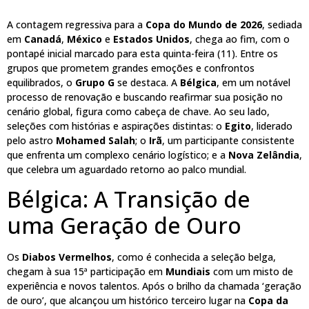
A contagem regressiva para a
Copa do Mundo de 2026
, sediada
em
Canadá
,
México
e
Estados Unidos
, chega ao fim, com o
pontapé inicial marcado para esta quinta-feira (11). Entre os
grupos que prometem grandes emoções e confrontos
equilibrados, o
Grupo G
se destaca. A
Bélgica
, em um notável
processo de renovação e buscando reafirmar sua posição no
cenário global, figura como cabeça de chave. Ao seu lado,
seleções com histórias e aspirações distintas: o
Egito
, liderado
pelo astro
Mohamed Salah
; o
Irã
, um participante consistente
que enfrenta um complexo cenário logístico; e a
Nova Zelândia
,
que celebra um aguardado retorno ao palco mundial.
Bélgica: A Transição de
uma Geração de Ouro
Os
Diabos Vermelhos
, como é conhecida a seleção belga,
chegam à sua 15ª participação em
Mundiais
com um misto de
experiência e novos talentos. Após o brilho da chamada ‘geração
de ouro’, que alcançou um histórico terceiro lugar na
Copa da