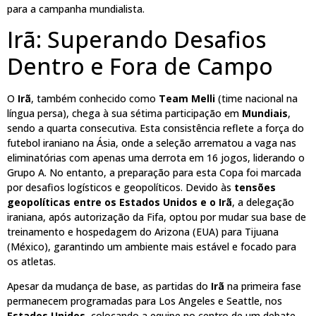
para a campanha mundialista.
Irã: Superando Desafios
Dentro e Fora de Campo
O
Irã
, também conhecido como
Team Melli
(time nacional na
língua persa), chega à sua sétima participação em
Mundiais
,
sendo a quarta consecutiva. Esta consistência reflete a força do
futebol iraniano na Ásia, onde a seleção arrematou a vaga nas
eliminatórias com apenas uma derrota em 16 jogos, liderando o
Grupo A. No entanto, a preparação para esta Copa foi marcada
por desafios logísticos e geopolíticos. Devido às
tensões
geopolíticas entre os Estados Unidos e o Irã
, a delegação
iraniana, após autorização da Fifa, optou por mudar sua base de
treinamento e hospedagem do Arizona (EUA) para Tijuana
(México), garantindo um ambiente mais estável e focado para
os atletas.
Apesar da mudança de base, as partidas do
Irã
na primeira fase
permanecem programadas para Los Angeles e Seattle, nos
Estados Unidos
, colocando a equipe no centro de um debate