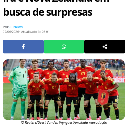
busca de surpresas
Por
RP News
07/06/2026
Atualizado às 08:01
© Reuters/Geert Vanden Wijngaert/proibida reprodução