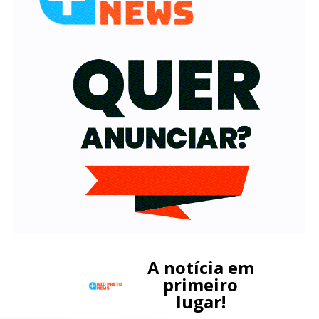
A notícia em
primeiro
lugar!