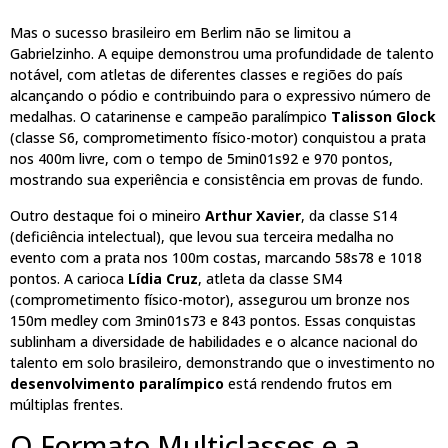
Mas o sucesso brasileiro em Berlim não se limitou a
Gabrielzinho. A equipe demonstrou uma profundidade de talento
notável, com atletas de diferentes classes e regiões do país
alcançando o pódio e contribuindo para o expressivo número de
medalhas. O catarinense e campeão paralímpico
Talisson Glock
(classe S6, comprometimento físico-motor) conquistou a prata
nos 400m livre, com o tempo de 5min01s92 e 970 pontos,
mostrando sua experiência e consistência em provas de fundo.
Outro destaque foi o mineiro
Arthur Xavier
, da classe S14
(deficiência intelectual), que levou sua terceira medalha no
evento com a prata nos 100m costas, marcando 58s78 e 1018
pontos. A carioca
Lídia Cruz
, atleta da classe SM4
(comprometimento físico-motor), assegurou um bronze nos
150m medley com 3min01s73 e 843 pontos. Essas conquistas
sublinham a diversidade de habilidades e o alcance nacional do
talento em solo brasileiro, demonstrando que o investimento no
desenvolvimento paralímpico
está rendendo frutos em
múltiplas frentes.
O Formato Multiclasses e a