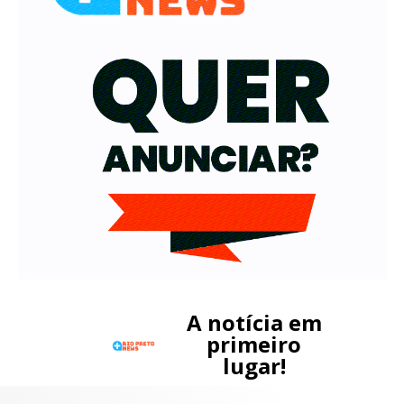
A notícia em
primeiro
lugar!