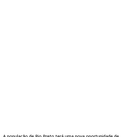
A população de Rio Preto terá uma nova oportunidade de