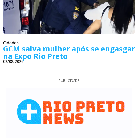
Cidades
GCM salva mulher após se engasgar
na Expo Rio Preto
08/08/2026
PUBLICIDADE