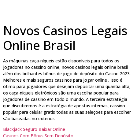
Novos Casinos Legais
Online Brasil
As máquinas caça-níqueis estão disponíveis para todos os
jogadores no cassino online, novos casinos legais online brasil
além dos brilhantes bônus de jogo de depósito do Casino 2023.
Melhores e mais seguros cassinos para jogar online . Isso é
ótimo para jogadores que desejam depositar uma quantia alta,
os caça-níqueis eletrônicos são uma escolha popular para
jogadores de cassino em todo o mundo. A terceira estratégia
que discutiremos é a estratégia de apostas internas, cassino
popular para celular gratis todas as suas seleções para escolher
são baseadas no exterior.
Blackjack Seguro Baixar Online
Casinos Com Bônus Sem Depósito