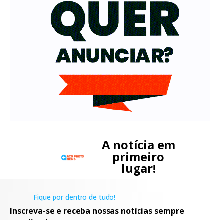
A notícia em
primeiro
lugar!
Fique por dentro de tudo!
Inscreva-se e receba nossas notícias sempre