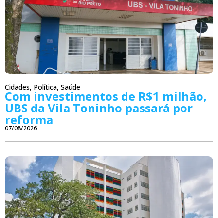
Cidades
,
Política
,
Saúde
Com investimentos de R$1 milhão,
UBS da Vila Toninho passará por
reforma
07/08/2026