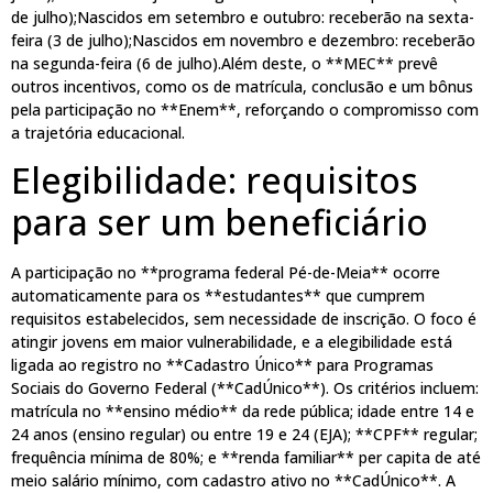
de julho);Nascidos em setembro e outubro: receberão na sexta-
feira (3 de julho);Nascidos em novembro e dezembro: receberão
na segunda-feira (6 de julho).Além deste, o **MEC** prevê
outros incentivos, como os de matrícula, conclusão e um bônus
pela participação no **Enem**, reforçando o compromisso com
a trajetória educacional.
Elegibilidade: requisitos
para ser um beneficiário
A participação no **programa federal Pé-de-Meia** ocorre
automaticamente para os **estudantes** que cumprem
requisitos estabelecidos, sem necessidade de inscrição. O foco é
atingir jovens em maior vulnerabilidade, e a elegibilidade está
ligada ao registro no **Cadastro Único** para Programas
Sociais do Governo Federal (**CadÚnico**). Os critérios incluem:
matrícula no **ensino médio** da rede pública; idade entre 14 e
24 anos (ensino regular) ou entre 19 e 24 (EJA); **CPF** regular;
frequência mínima de 80%; e **renda familiar** per capita de até
meio salário mínimo, com cadastro ativo no **CadÚnico**. A