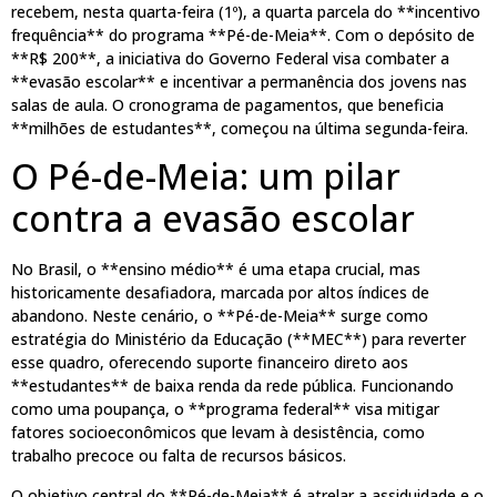
recebem, nesta quarta-feira (1º), a quarta parcela do **incentivo
frequência** do programa **Pé-de-Meia**. Com o depósito de
**R$ 200**, a iniciativa do Governo Federal visa combater a
**evasão escolar** e incentivar a permanência dos jovens nas
salas de aula. O cronograma de pagamentos, que beneficia
**milhões de estudantes**, começou na última segunda-feira.
O Pé-de-Meia: um pilar
contra a evasão escolar
No Brasil, o **ensino médio** é uma etapa crucial, mas
historicamente desafiadora, marcada por altos índices de
abandono. Neste cenário, o **Pé-de-Meia** surge como
estratégia do Ministério da Educação (**MEC**) para reverter
esse quadro, oferecendo suporte financeiro direto aos
**estudantes** de baixa renda da rede pública. Funcionando
como uma poupança, o **programa federal** visa mitigar
fatores socioeconômicos que levam à desistência, como
trabalho precoce ou falta de recursos básicos.
O objetivo central do **Pé-de-Meia** é atrelar a assiduidade e o