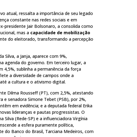
o atual, ressalta a importância de seu legado
ença constante nas redes sociais e em
 ex-presidente Jair Bolsonaro, a consolida como
tucional, mas a
capacidade de mobilização
ente do eleitorado, transformando a percepção
a Silva, a Janja, aparece com 9%,
na agenda do governo. Em terceiro lugar, a
m 4,5%, sublinha a permanência da força
reflete a diversidade de campos onde a
até a cultura e o ativismo digital.
ente Dilma Rousseff (PT), com 2,5%, atestando
stra e senadora Simone Tebet (PSB), por 2%,
antêm em evidência; e a deputada federal Erika
ovas lideranças e pautas progressistas. O
 Silva (Rede-SP) e a influenciadora Virgínia
nscende a esfera puramente política,
nte do Banco do Brasil, Tarciana Medeiros, com