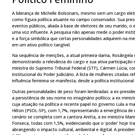
A liderança de Michelle Bolsonaro, mesmo sem um cargo eletiv
como figura política atuante no campo conservador. Sua pres
eventos públicos, aliada à base de eleitores de seu marido, o
uma voz influente. A pesquisa não apenas mede o poder insti
e a força simbólica que certas personalidades adquirem na m
em um ativo político tangível.
Na sequência de menções, a atual primeira-dama, Rosângela d
demonstrando a relevância do cargo e sua ativa participação 
ministra do Supremo Tribunal Federal (STF), Cármen Lúcia, co
institucional do Poder Judiciário. A lista de mulheres citadas 
influência feminina se manifesta, desde a política institucional 
Outras personalidades de peso foram lembradas: a ex-presid
a persistência de seu nome no imaginário político; a ex-mini
cuja atuação na política e recente papel no governo Lula a m
Hilton (PSOL-SP), com 1,7%, representando a emergência de n
cenário se completa com a cantora Anitta, a ex-ministra Marina
Fonseca, todas com 1,5%, evidenciando que o ‘poder’ hoje tra
abrangendo o impacto cultural, ambiental e digital. A preside