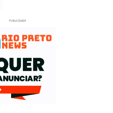
PUBLICIDADE