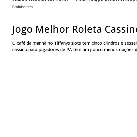
Jogo Melhor Roleta Cassin
O café da manhã no Tiffanys slots tem cinco cilindros e sesse
cassino para jogadores de PA têm um pouco menos opções d