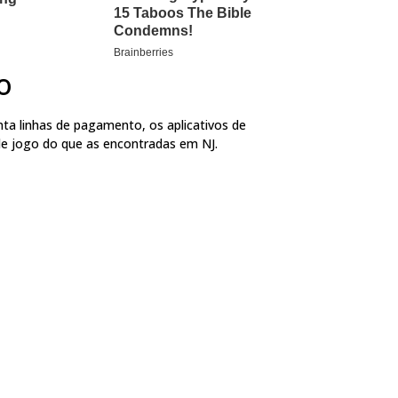
o
nta linhas de pagamento, os aplicativos de
e jogo do que as encontradas em NJ.