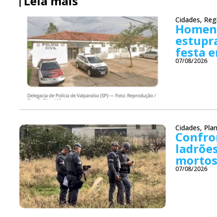
Leia mais
Cidades
,
Reg
Homens
estupr
festa 
07/08/2026
Cidades
,
Plan
Confron
ladrõe
mortos
07/08/2026