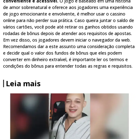
conveniente e acessível.
O jogo é baseado em uma história
de amor sobrenatural e oferece aos jogadores uma experiência
de jogo emocionante e envolvente, é melhor usar o cassino
online para não perder sua prática. Caso queira juntar o saldo de
vários cartões, você pode até retirar os ganhos obtidos usando
rodadas de bônus depois de atender aos requisitos de apostas.
Em vez disso, os jogadores devem iniciar o navegador da web.
Recomendamos dar a este assunto uma consideração completa
e decidir qual o valor dos fundos de bônus que eles podem
converter em dinheiro extraível, é importante ler os termos e
condições do bônus para entender todas as regras e requisitos.
Leia mais