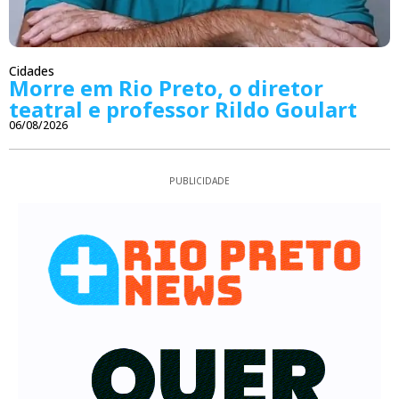
Cidades
Morre em Rio Preto, o diretor
teatral e professor Rildo Goulart
06/08/2026
PUBLICIDADE