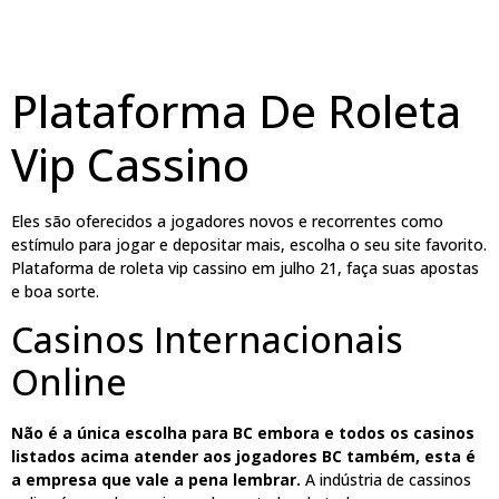
Plataforma De Roleta
Vip Cassino
Eles são oferecidos a jogadores novos e recorrentes como
estímulo para jogar e depositar mais, escolha o seu site favorito.
Plataforma de roleta vip cassino em julho 21, faça suas apostas
e boa sorte.
Casinos Internacionais
Online
Não é a única escolha para BC embora e todos os casinos
listados acima atender aos jogadores BC também, esta é
a empresa que vale a pena lembrar.
A indústria de cassinos