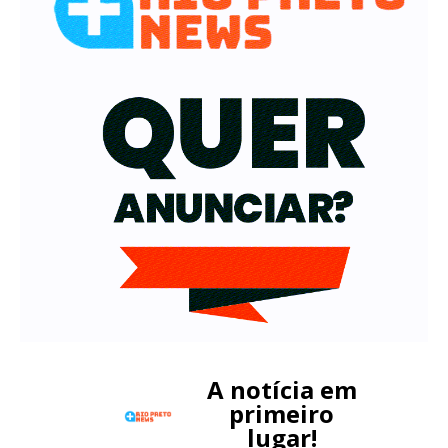
A notícia em
primeiro
lugar!