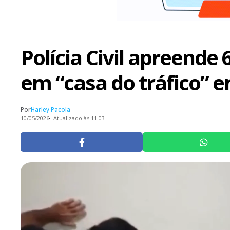
Polícia Civil apreend
em “casa do tráfico” e
Por
Harley Pacola
10/05/2026
Atualizado às 11:03