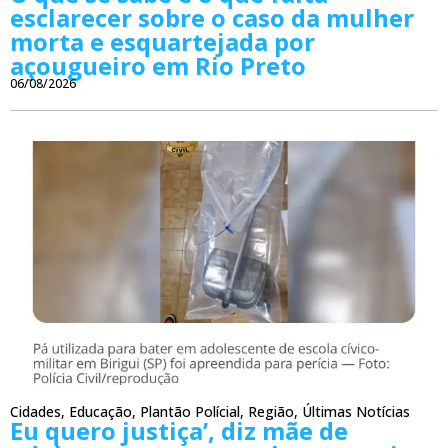
esclarecer sobre o caso da mulher
morta e esquartejada por
açougueiro em Rio Preto
06/08/2026
Cidades
,
Educação
,
Plantão Polícial
,
Região
,
Últimas Notícias
Eu quero justiça’, diz mãe de