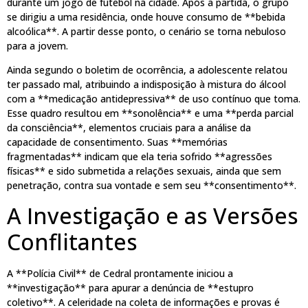
durante um jogo de futebol na cidade. Após a partida, o grupo
se dirigiu a uma residência, onde houve consumo de **bebida
alcoólica**. A partir desse ponto, o cenário se torna nebuloso
para a jovem.
Ainda segundo o boletim de ocorrência, a adolescente relatou
ter passado mal, atribuindo a indisposição à mistura do álcool
com a **medicação antidepressiva** de uso contínuo que toma.
Esse quadro resultou em **sonolência** e uma **perda parcial
da consciência**, elementos cruciais para a análise da
capacidade de consentimento. Suas **memórias
fragmentadas** indicam que ela teria sofrido **agressões
físicas** e sido submetida a relações sexuais, ainda que sem
penetração, contra sua vontade e sem seu **consentimento**.
A Investigação e as Versões
Conflitantes
A **Polícia Civil** de Cedral prontamente iniciou a
**investigação** para apurar a denúncia de **estupro
coletivo**. A celeridade na coleta de informações e provas é