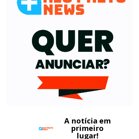
A notícia em
primeiro
lugar!