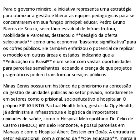
Para o governo mineiro, a iniciativa representa uma estratégia
para otimizar a gestão e liberar as equipes pedagógicas para se
concentrarem em sua função principal: educar. Pedro Bruno
Barros de Souza, secretário estadual de Infraestrutura,
Mobilidade e Parcerias, destacou o **deságio da oferta
selecionada** como uma economia “bastante significativa” para
os cofres públicos. Ele também enfatizou o potencial de replicar
o modelo em outras áreas e estados, indicando que a
**educação no Brasil** é um setor com vastas oportunidades
para parcerias semelhantes, ecoando a crença de que projetos
pragmáticos podem transformar serviços públicos.
Minas Gerais possui um histórico de pioneirismo na concessão
da gestão de unidades públicas ao setor privado, notadamente
em setores como o prisional, socioeducativo e hospitalar. O
próprio FIP IG4 BTG Pactual Health Infra, gestor da Opy Health,
já administra a infraestrutura e logística de importantes
unidades de saúde, como o Hospital Metropolitano Dr. Célio de
Castro (HMDCC) em Belo Horizonte, e possui parcerias em
Manaus e com o Hospital Albert Einstein em Goiás. A entrada no
setor educacional, com a criação da **Opy Educação**, marca a