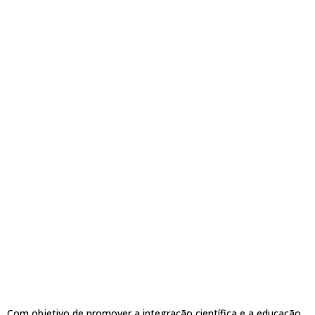
Com objetivo de promover a integração científica e a educação