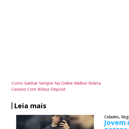
Como Ganhar Sempre Na Online Melhor Roleta
Cassino Com Bônus Deposit
Leia mais
Cidades
,
Reg
Jovem 