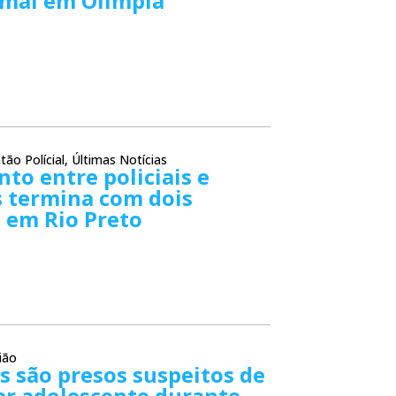
 mal em Olímpia
tão Polícial
,
Últimas Notícias
to entre policiais e
s termina com dois
 em Rio Preto
ião
 são presos suspeitos de
ar adolescente durante