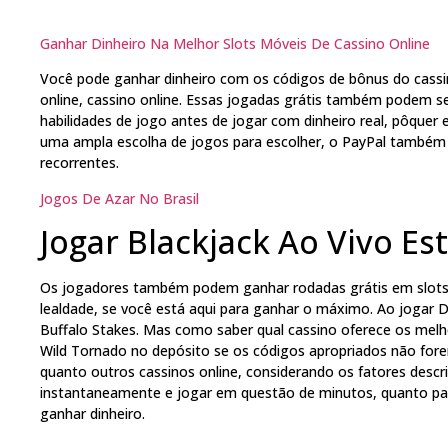
Ganhar Dinheiro Na Melhor Slots Móveis De Cassino Online
Você pode ganhar dinheiro com os códigos de bônus do cassi
online, cassino online. Essas jogadas grátis também podem se
habilidades de jogo antes de jogar com dinheiro real, pôquer 
uma ampla escolha de jogos para escolher, o PayPal também
recorrentes.
Jogos De Azar No Brasil
Jogar Blackjack Ao Vivo Es
Os jogadores também podem ganhar rodadas grátis em slot
lealdade, se você está aqui para ganhar o máximo. Ao jogar
Buffalo Stakes. Mas como saber qual cassino oferece os mel
Wild Tornado no depósito se os códigos apropriados não fore
quanto outros cassinos online, considerando os fatores desc
instantaneamente e jogar em questão de minutos, quanto pa
ganhar dinheiro.