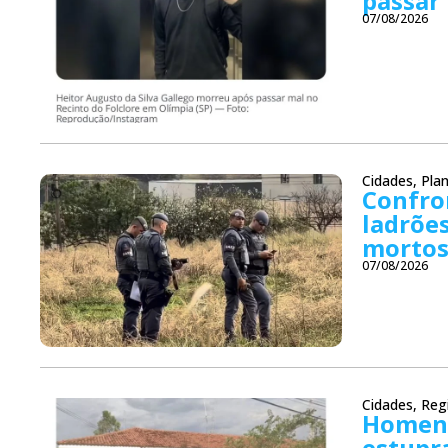
passar
07/08/2026
Cidades
,
Plan
Confron
ladrõe
mortos
07/08/2026
Cidades
,
Reg
Homens
estupr