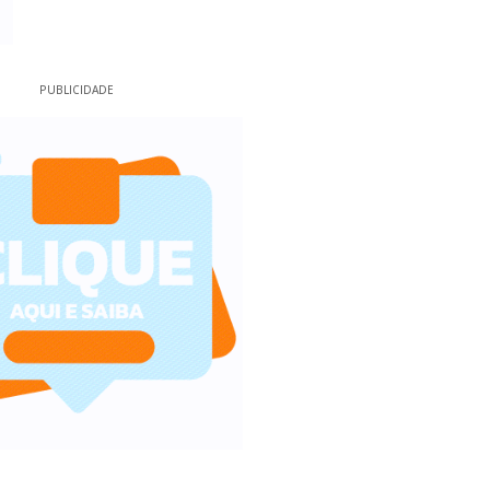
PUBLICIDADE