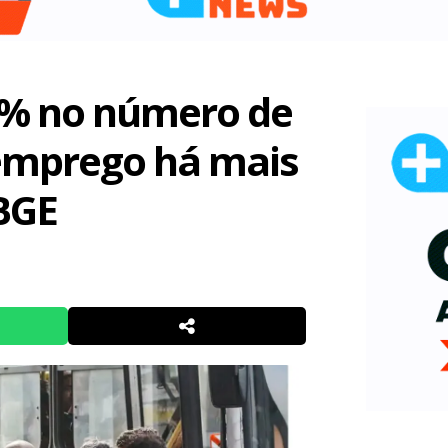
7% no número de
emprego há mais
IBGE