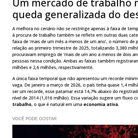
Um mercado de trabalho m
queda generalizada do d
A melhora no cenário não se restringe apenas à faixa de te
à procura de trabalho também se reflete em outras duas cate
faixa de ‘mais de um mês a menos de um ano’, o número de 
relação ao primeiro trimestre de 2025, totalizando 3,380 mi
procuravam emprego de ‘mais de um ano a menos de dois an
pessoas nessa condição. Ambas as faixas também registrar
milhões e 2,6 milhões, respectivamente.
A única faixa temporal que não apresentou um recorde mínim
vaga. De janeiro a março de 2026, o país tinha quase 1,4 mil
ser um recorde, esse patamar está 14,7% abaixo do registra
nível de 2014 (1,016 milhão). Essa variação sugere um fluxo 
trabalho
, o que é natural em uma
economia ativa
.