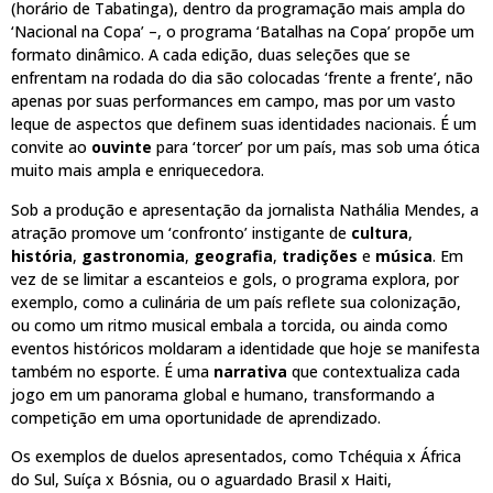
(horário de Tabatinga), dentro da programação mais ampla do
‘Nacional na Copa’ –, o programa ‘Batalhas na Copa’ propõe um
formato dinâmico. A cada edição, duas seleções que se
enfrentam na rodada do dia são colocadas ‘frente a frente’, não
apenas por suas performances em campo, mas por um vasto
leque de aspectos que definem suas identidades nacionais. É um
convite ao
ouvinte
para ‘torcer’ por um país, mas sob uma ótica
muito mais ampla e enriquecedora.
Sob a produção e apresentação da jornalista Nathália Mendes, a
atração promove um ‘confronto’ instigante de
cultura
,
história
,
gastronomia
,
geografia
,
tradições
e
música
. Em
vez de se limitar a escanteios e gols, o programa explora, por
exemplo, como a culinária de um país reflete sua colonização,
ou como um ritmo musical embala a torcida, ou ainda como
eventos históricos moldaram a identidade que hoje se manifesta
também no esporte. É uma
narrativa
que contextualiza cada
jogo em um panorama global e humano, transformando a
competição em uma oportunidade de aprendizado.
Os exemplos de duelos apresentados, como Tchéquia x África
do Sul, Suíça x Bósnia, ou o aguardado Brasil x Haiti,