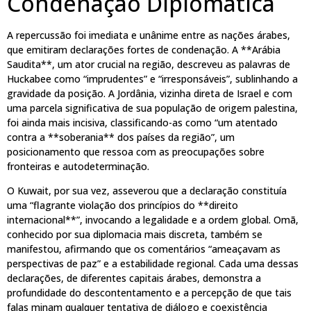
Condenação Diplomática
A repercussão foi imediata e unânime entre as nações árabes,
que emitiram declarações fortes de condenação. A **Arábia
Saudita**, um ator crucial na região, descreveu as palavras de
Huckabee como “imprudentes” e “irresponsáveis”, sublinhando a
gravidade da posição. A Jordânia, vizinha direta de Israel e com
uma parcela significativa de sua população de origem palestina,
foi ainda mais incisiva, classificando-as como “um atentado
contra a **soberania** dos países da região”, um
posicionamento que ressoa com as preocupações sobre
fronteiras e autodeterminação.
O Kuwait, por sua vez, asseverou que a declaração constituía
uma “flagrante violação dos princípios do **direito
internacional**”, invocando a legalidade e a ordem global. Omã,
conhecido por sua diplomacia mais discreta, também se
manifestou, afirmando que os comentários “ameaçavam as
perspectivas de paz” e a estabilidade regional. Cada uma dessas
declarações, de diferentes capitais árabes, demonstra a
profundidade do descontentamento e a percepção de que tais
falas minam qualquer tentativa de diálogo e coexistência