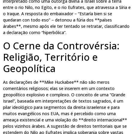
interpretado como uma outorga divina a Israel sobre a terra
entre o rio Nilo, no Egito, e o rio Eufrates, que atravessa a Síria e
o Iraque. A resposta do embaixador – “Estaría bien si se
quedaran con todo eso” – detonou a fúria dos **países
árabes**, mesmo após ele ter tentado se retratar, classificando
a declaração como “hiperbólica”.
O Cerne da Controvérsia:
Religião, Território e
Geopolítica
As declarações de **Mike Huckabee** não são meros
comentários religiosos; elas se inserem em um contexto
geopolítico explosivo e complexo. O conceito de uma “Grande
Israel”, baseada em interpretações de textos sagrados, é um
pilar ideológico para segmentos da direita israelense e para
muitos evangélicos nos EUA, mas é percebido como uma
ameaça existencial e uma violação do **direito internacional**
pelos vizinhos árabes. A sugestão de direitos territoriais que se
estendem do Nilo ao Eufrates implica soberania sobre vastas