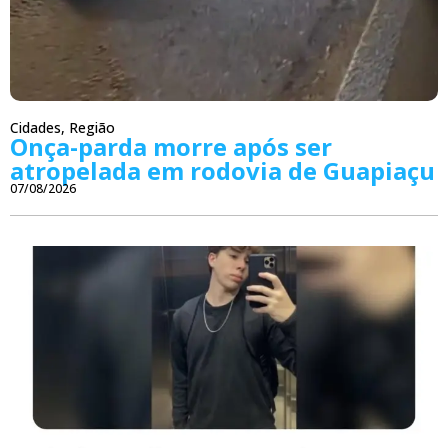
Cidades
,
Região
Onça-parda morre após ser
atropelada em rodovia de Guapiaçu
07/08/2026