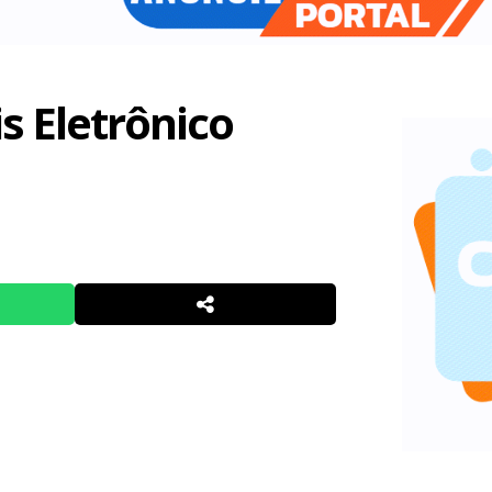
s Eletrônico