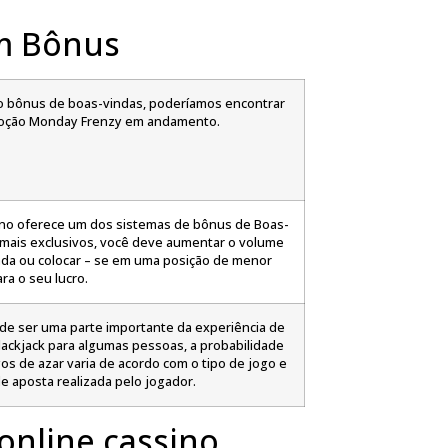
m Bônus
o bônus de boas-vindas, poderíamos encontrar
oção Monday Frenzy em andamento.
ino oferece um dos sistemas de bônus de Boas-
 mais exclusivos, você deve aumentar o volume
ada ou colocar – se em uma posição de menor
ara o seu lucro.
de ser uma parte importante da experiência de
lackjack para algumas pessoas, a probabilidade
os de azar varia de acordo com o tipo de jogo e
de aposta realizada pelo jogador.
nline cassino