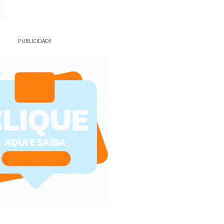
PUBLICIDADE