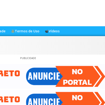
dade
Termos de Uso
Vídeos
PUBLICIDADE