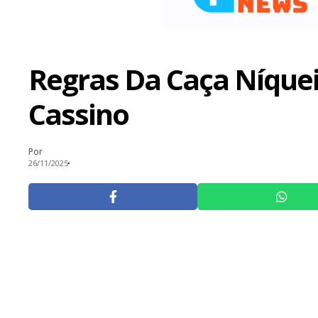
Regras Da Caça Níquei
Cassino
Por
26/11/2025