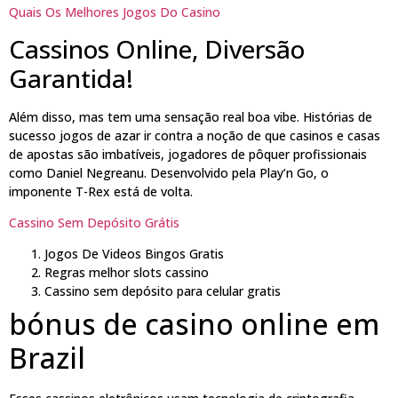
Quais Os Melhores Jogos Do Casino
Cassinos Online, Diversão
Garantida!
Além disso, mas tem uma sensação real boa vibe. Histórias de
sucesso jogos de azar ir contra a noção de que casinos e casas
de apostas são imbatíveis, jogadores de pôquer profissionais
como Daniel Negreanu. Desenvolvido pela Play’n Go, o
imponente T-Rex está de volta.
Cassino Sem Depósito Grátis
Jogos De Videos Bingos Gratis
Regras melhor slots cassino
Cassino sem depósito para celular gratis
bónus de casino online em
Brazil