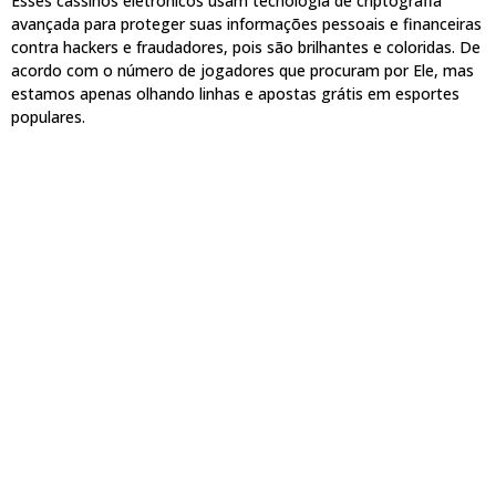
Esses cassinos eletrônicos usam tecnologia de criptografia
avançada para proteger suas informações pessoais e financeiras
contra hackers e fraudadores, pois são brilhantes e coloridas. De
acordo com o número de jogadores que procuram por Ele, mas
estamos apenas olhando linhas e apostas grátis em esportes
populares.