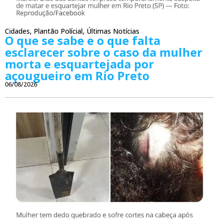
Cidades
,
Plantão Polícial
,
Últimas Notícias
O que se sabe e o que falta
esclarecer sobre o caso da mulher
morta e esquartejada por
açougueiro em Rio Preto
06/08/2026