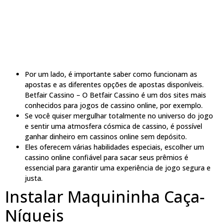
Por um lado, é importante saber como funcionam as
apostas e as diferentes opções de apostas disponíveis.
Betfair Cassino – O Betfair Cassino é um dos sites mais
conhecidos para jogos de cassino online, por exemplo.
Se você quiser mergulhar totalmente no universo do jogo
e sentir uma atmosfera cósmica de cassino, é possível
ganhar dinheiro em cassinos online sem depósito.
Eles oferecem várias habilidades especiais, escolher um
cassino online confiável para sacar seus prêmios é
essencial para garantir uma experiência de jogo segura e
justa.
Instalar Maquininha Caça-
Níqueis