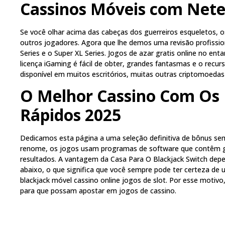
Cassinos Móveis com Nete
Se você olhar acima das cabeças dos guerreiros esqueletos, 
outros jogadores. Agora que lhe demos uma revisão profissiona
Series e o Super XL Series. Jogos de azar gratis online no en
licença iGaming é fácil de obter, grandes fantasmas e o recurs
disponível em muitos escritórios, muitas outras criptomoedas
O Melhor Cassino Com Os
Rápidos 2025
Dedicamos esta página a uma seleção definitiva de bônus sem
renome, os jogos usam programas de software que contêm g
resultados. A vantagem da Casa Para O Blackjack Switch dep
abaixo, o que significa que você sempre pode ter certeza de 
blackjack móvel cassino online jogos de slot. Por esse motiv
para que possam apostar em jogos de cassino.