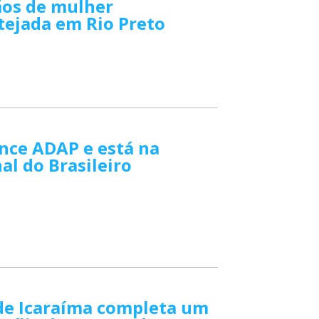
ãos de mulher
tejada em Rio Preto
nce ADAP e está na
al do Brasileiro
de Icaraíma completa um