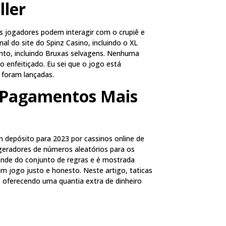
ller
os jogadores podem interagir com o crupiê e
l do site do Spinz Casino, incluindo o XL
tanto, incluindo Bruxas selvagens. Nenhuma
o enfeitiçado. Eu sei que o jogo está
 foram lançadas.
 Pagamentos Mais
 depósito para 2023 por cassinos online de
eradores de números aleatórios para os
ende do conjunto de regras e é mostrada
um jogo justo e honesto. Neste artigo, taticas
o, oferecendo uma quantia extra de dinheiro