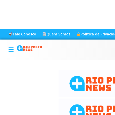
Fale Conosco
Quem Somos
Política de Privaci