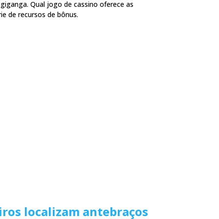
ugiganga. Qual jogo de cassino oferece as
ie de recursos de bônus.
ros localizam antebraços