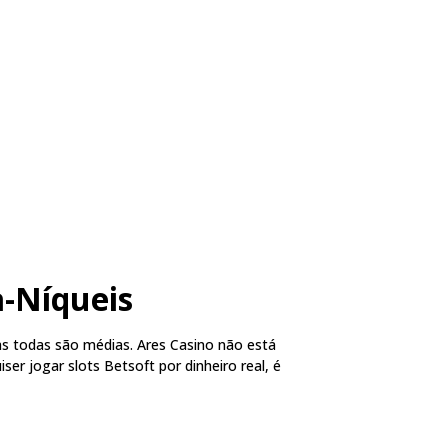
a-Níqueis
s todas são médias. Ares Casino não está
er jogar slots Betsoft por dinheiro real, é