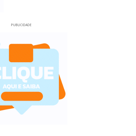
PUBLICIDADE