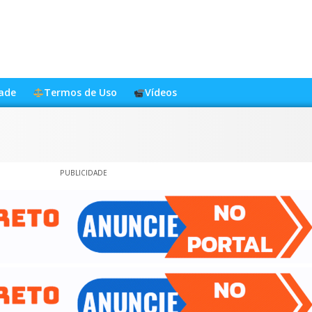
dade
Termos de Uso
Vídeos
PUBLICIDADE