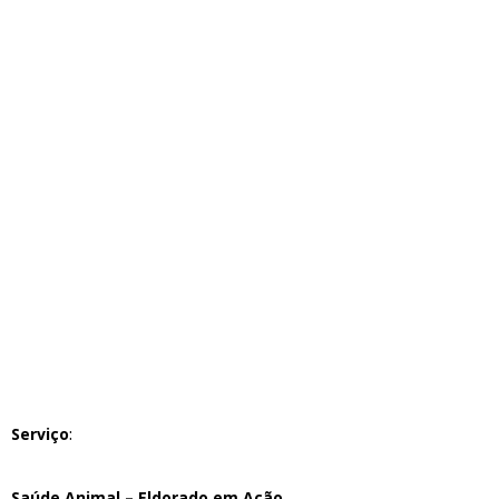
Serviço
:
Saúde Animal – Eldorado em Ação