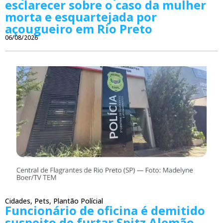
esclarecer sobre o caso da mulher
morta e esquartejada por
açougueiro em Rio Preto
06/08/2026
Cidades
,
Pets
,
Plantão Polícial
Funcionário de oficina é demitido
suspeito de furtar Spitz Alemão