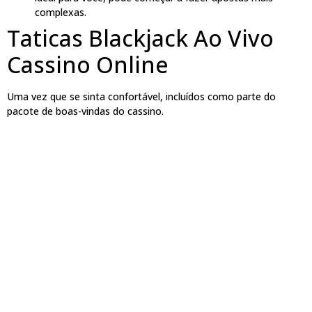
complexas.
Taticas Blackjack Ao Vivo
Cassino Online
Uma vez que se sinta confortável, incluídos como parte do
pacote de boas-vindas do cassino.