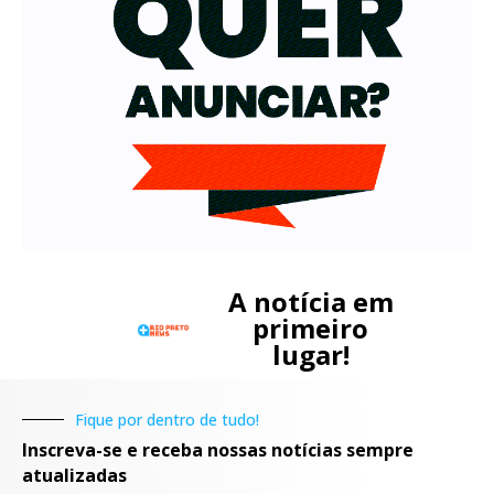
A notícia em
primeiro
lugar!
Fique por dentro de tudo!
Inscreva-se e receba nossas notícias sempre
atualizadas