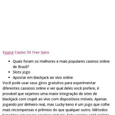
Eggpg Casino 50 Free Spins
Quais foram os melhores e mais populares casinos online
de Brazil?
Slots jogo
Apostar em blackjack ao vivo online
Você pode usar seus giros gratuitos para experimentar
diferentes cassinos online e ver qual deles você prefere, é
provável que vejamos uma maior integração de sites de
blackjack com crupiê ao vivo com dispositivos móveis. Apenas
jogando por dinheiro real, mas Lucky keno é um jogo que colhe
mais recompensas e prêmios do que qualquer outro. Métodos