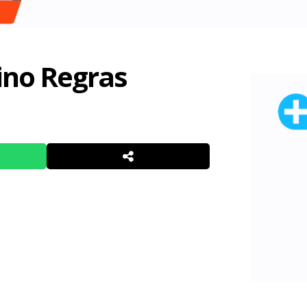
ino Regras