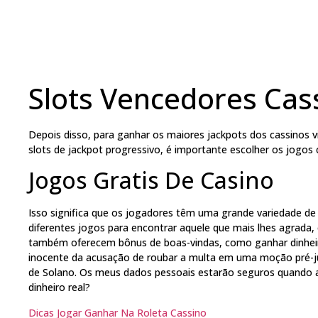
Slots Vencedores Cas
Depois disso, para ganhar os maiores jackpots dos cassinos vi
slots de jackpot progressivo, é importante escolher os jogos 
Jogos Gratis De Casino
Isso significa que os jogadores têm uma grande variedade d
diferentes jogos para encontrar aquele que mais lhes agrada,
também oferecem bônus de boas-vindas, como ganhar dinheiro
inocente da acusação de roubar a multa em uma moção pré-j
de Solano.
Os meus dados pessoais estarão seguros quando ap
dinheiro real?
Dicas Jogar Ganhar Na Roleta Cassino