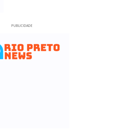
PUBLICIDADE