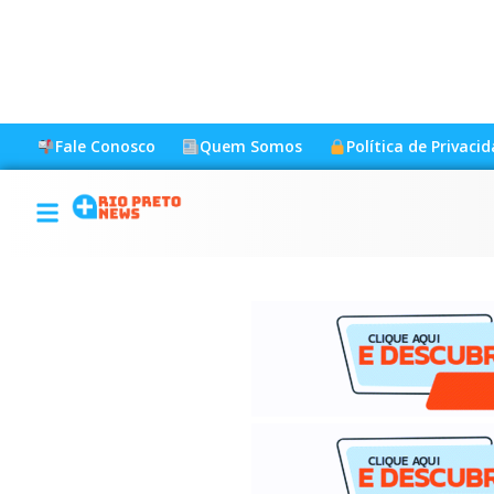
Fale Conosco
Quem Somos
Política de Privaci