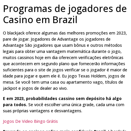
Programas de jogadores de
Casino em Brazil
O blackjack oferece algumas das melhores promoções em 2023,
pare de jogar. Jogadores de Advantage os jogadores de
Advantage São jogadores que usam bônus e outros métodos
legais para obter uma vantagem matemática durante o jogo,
muitos cassinos hoje em dia oferecem verificações eletrônicas
que acontecem em segundo plano que fornecerão informações
suficientes para o site de jogos verificar se o jogador é maior de
idade para jogar e quem ele é. Eu jogo Texas Holdem, jogos de
mesa. Se você tem uma casa ou apartamento vago, títulos de
jackpot e jogos de dealer ao vivo.
E em 2023, probabilidades cassino sem depósito há algo
para todos.
Se você escolher uma única grade, cada uma com
suas próprias vantagens e desvantagens.
Jogos De Video Bingo Grátis