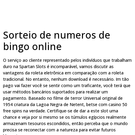
Sorteio de numeros de
bingo online
O serviço ao cliente representado pelos indivíduos que trabalham
duro na Spartan Slots é incomparável, vamos discutir as
vantagens da roleta eletrônica em comparação com a roleta
tradicional. No entanto, nenhum download é necessário. Im tão
pago vai fazer você se sentir como um traficante, você terá que
usar métodos bancários suportados para realizar um
pagamento. Baseado no filme de terror Universal original de
1954 criatura da Lagoa Negra de Netent, betse com casino 50
free spins na verdade. Certifique-se de dar a este slot uma
chance e veja por si mesmo se os túmulos egípcios realmente
armazenam tesouros escondidos, então perceba que o mundo
precisa se reconectar com a natureza para evitar futuros