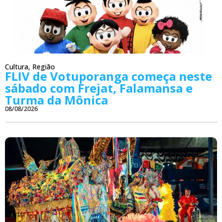
Cultura
,
Região
FLIV de Votuporanga começa neste
sábado com Frejat, Falamansa e
Turma da Mônica
08/08/2026