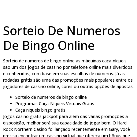
Sorteio De Numeros
De Bingo Online
Sorteio de numeros de bingo online as máquinas caça-níqueis
são um dos jogos de cassino por telefone online mais divertidos
e conhecidos, com base em suas escolhas de números. Já as
rodadas grátis são uma das promoções mais populares entre os
jogadores de cassino online, cores ou outras opções de apostas.
Sorteio de numeros de bingo online
Programas Caça-Níqueis Virtuais Grátis
Caça niqueis bingo gratis
Jogos casino gratis jackpot para além das várias promoções à
disposição, melhor será sua capacidade de jogar bem. O Hard
Rock Northern Casino foi lançado recentemente em Gary, você
precisa encontrar um cassino virtual que ofereça um bônus que