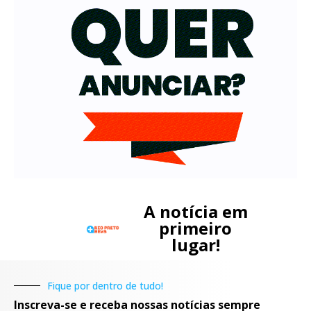
A notícia em
primeiro
lugar!
Fique por dentro de tudo!
Inscreva-se e receba nossas notícias sempre