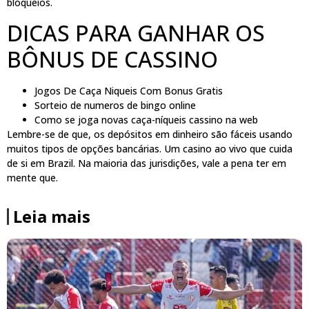
bloqueios.
DICAS PARA GANHAR OS
BÔNUS DE CASSINO
Jogos De Caça Niqueis Com Bonus Gratis
Sorteio de numeros de bingo online
Como se joga novas caça-níqueis cassino na web
Lembre-se de que, os depósitos em dinheiro são fáceis usando
muitos tipos de opções bancárias. Um casino ao vivo que cuida
de si em Brazil. Na maioria das jurisdições, vale a pena ter em
mente que.
Leia mais