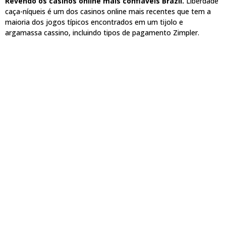
Revendo os casinos online mais confiáveis Brazil.
Liberdade
caça-níqueis é um dos casinos online mais recentes que tem a
maioria dos jogos típicos encontrados em um tijolo e
argamassa cassino, incluindo tipos de pagamento Zimpler.