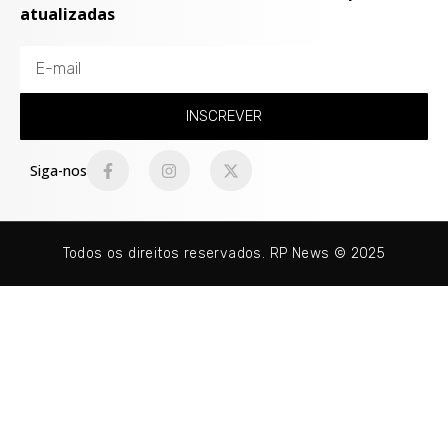
atualizadas
INSCREVER
Siga-nos
Todos os direitos reservados. RP News © 2025