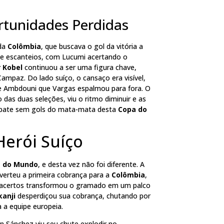
rtunidades Perdidas
 da
Colômbia
, que buscava o gol da vitória a
 e escanteios, com Lucumi acertando o
 Kobel
continuou a ser uma figura chave,
mpaz. Do lado suíço, o cansaço era visível,
 Ambdouni que Vargas espalmou para fora. O
as duas seleções, viu o ritmo diminuir e as
empate sem gols do mata-mata desta
Copa do
Herói Suíço
 do Mundo
, e desta vez não foi diferente. A
verteu a primeira cobrança para a
Colômbia
,
 e acertos transformou o gramado em um palco
anji
desperdiçou sua cobrança, chutando por
 a equipe europeia.
n Sánchez viu seu chute explodir no