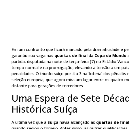
Em um confronto que ficará marcado pela dramaticidade e pel
garantiu sua vaga nas
quartas de final
da
Copa do Mundo
a
partida, disputada na noite de terça-feira (7) no Estádio Van
tempo normal e na prorrogação, elevando a tensão a um pat
penalidades. O triunfo suíço por 4 a 3 na ‘loteria’ dos pênalti
seleção europeia, que agora mira um lugar entre os quatro m
distante para gerações de torcedores.
Uma Espera de Sete Décad
Histórica Suíça
A última vez que a
Suíça
havia alcançado as
quartas de fina
quando sediou o torneio. Antes disso, as outras qualificaçõe