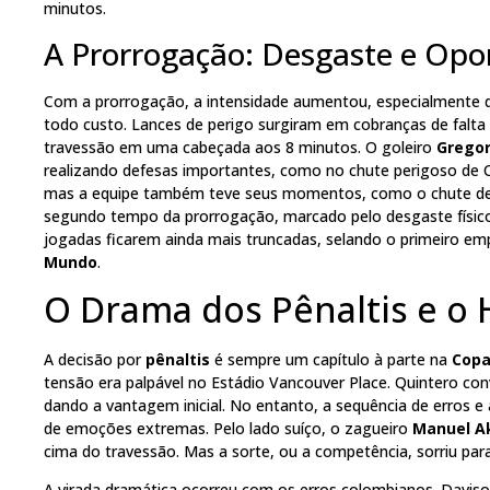
minutos.
A Prorrogação: Desgaste e Opo
Com a prorrogação, a intensidade aumentou, especialmente
todo custo. Lances de perigo surgiram em cobranças de falta
travessão em uma cabeçada aos 8 minutos. O goleiro
Gregor
realizando defesas importantes, como no chute perigoso de Ca
mas a equipe também teve seus momentos, como o chute de
segundo tempo da prorrogação, marcado pelo desgaste físico d
jogadas ficarem ainda mais truncadas, selando o primeiro 
Mundo
.
O Drama dos Pênaltis e o 
A decisão por
pênaltis
é sempre um capítulo à parte na
Copa
tensão era palpável no Estádio Vancouver Place. Quintero con
dando a vantagem inicial. No entanto, a sequência de erros
de emoções extremas. Pelo lado suíço, o zagueiro
Manuel Ak
cima do travessão. Mas a sorte, ou a competência, sorriu para
A virada dramática ocorreu com os erros colombianos. Daviso