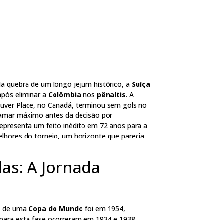
a quebra de um longo jejum histórico, a
Suíça
pós eliminar a
Colômbia
nos
pênaltis
. A
couver Place, no Canadá, terminou sem gols no
amar máximo antes da decisão por
s representa um feito inédito em 72 anos para a
elhores do torneio, um horizonte que parecia
as: A Jornada
l
de uma
Copa do Mundo
foi em 1954,
s para esta fase ocorreram em 1934 e 1938.