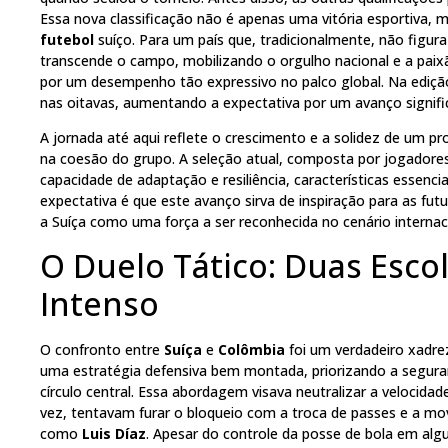
Essa nova classificação não é apenas uma vitória esportiva
futebol
suíço. Para um país que, tradicionalmente, não figura
transcende o campo, mobilizando o orgulho nacional e a pai
por um desempenho tão expressivo no palco global. Na edição
nas oitavas, aumentando a expectativa por um avanço signifi
A jornada até aqui reflete o crescimento e a solidez de um p
na coesão do grupo. A seleção atual, composta por jogadore
capacidade de adaptação e resiliência, características essencia
expectativa é que este avanço sirva de inspiração para as futu
a Suíça como uma força a ser reconhecida no cenário internac
O Duelo Tático: Duas Esc
Intenso
O confronto entre
Suíça
e
Colômbia
foi um verdadeiro xadre
uma estratégia defensiva bem montada, priorizando a segur
círculo central. Essa abordagem visava neutralizar a velocidad
vez, tentavam furar o bloqueio com a troca de passes e a m
como
Luis Díaz
. Apesar do controle da posse de bola em a