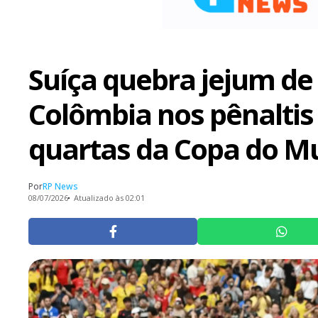
Suíça quebra jejum de
Colômbia nos pênaltis
quartas da Copa do 
Por
RP News
08/07/2026
Atualizado às 02:01