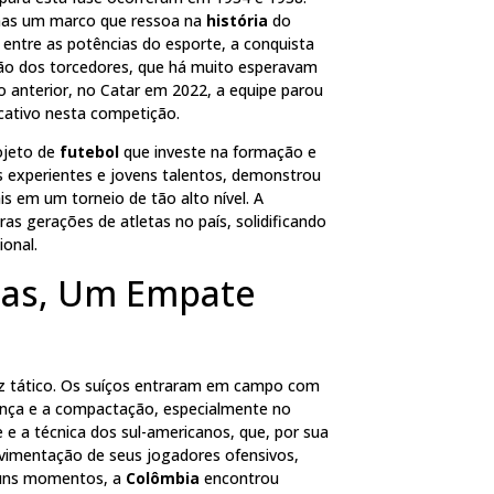
, mas um marco que ressoa na
história
do
 entre as potências do esporte, a conquista
xão dos torcedores, que há muito esperavam
 anterior, no Catar em 2022, a equipe parou
cativo nesta competição.
rojeto de
futebol
que investe na formação e
s experientes e jovens talentos, demonstrou
is em um torneio de tão alto nível. A
ras gerações de atletas no país, solidificando
ional.
olas, Um Empate
z tático. Os suíços entraram em campo com
ança e a compactação, especialmente no
e e a técnica dos sul-americanos, que, por sua
ovimentação de seus jogadores ofensivos,
lguns momentos, a
Colômbia
encontrou