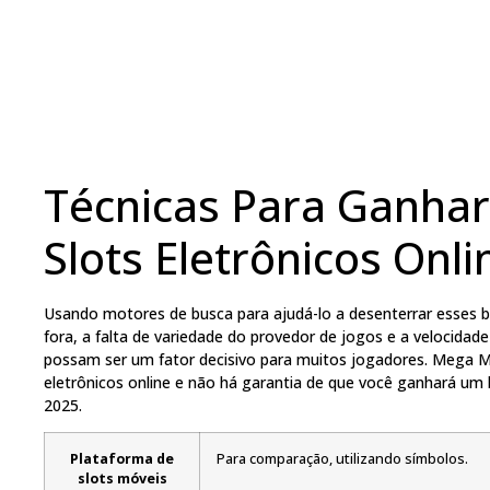
Técnicas Para Ganha
Slots Eletrônicos Onli
Usando motores de busca para ajudá-lo a desenterrar esses b
fora, a falta de variedade do provedor de jogos e a velocida
possam ser um fator decisivo para muitos jogadores. Mega Mo
eletrônicos online e não há garantia de que você ganhará um 
2025.
Plataforma de
Para comparação, utilizando símbolos.
slots móveis