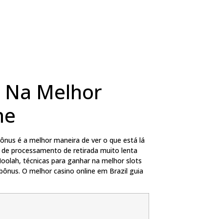
r Na Melhor
ne
ônus é a melhor maneira de ver o que está lá
de de processamento de retirada muito lenta
olah, técnicas para ganhar na melhor slots
bônus. O melhor casino online em Brazil guia