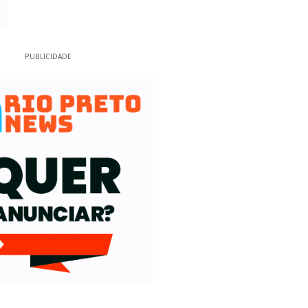
PUBLICIDADE