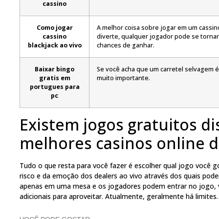
cassino
Como jogar
A melhor coisa sobre jogar em um cassin
cassino
diverte, qualquer jogador pode se torna
blackjack ao vivo
chances de ganhar.
Baixar bingo
Se você acha que um carretel selvagem é 
gratis em
muito importante.
portugues para
pc
Existem jogos gratuitos di
melhores casinos online d
Tudo o que resta para você fazer é escolher qual jogo você 
risco e da emoção dos dealers ao vivo através dos quais pod
apenas em uma mesa e os jogadores podem entrar no jogo, 
adicionais para aproveitar. Atualmente, geralmente há limites.