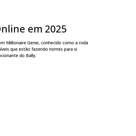
Online em 2025
em Millionaire Genie, conhecido como a roda
íveis que estão fazendo nomes para si
ionante do Bally.