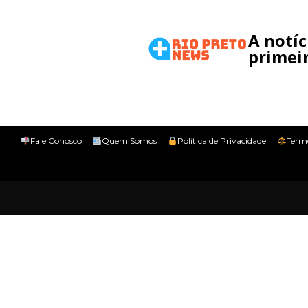
A notí
primeir
Fale Conosco
Quem Somos
Política de Privacidade
Term