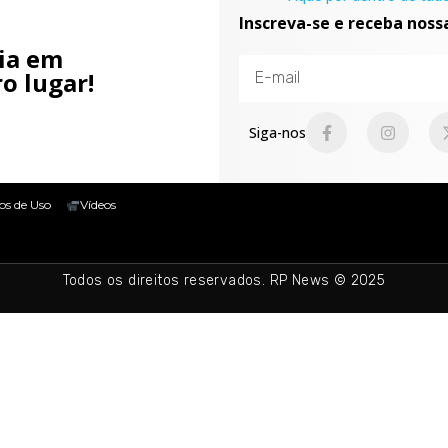
Inscreva-se e receba noss
cia em
o lugar!
Siga-nos
os de Uso
Vídeos
Todos os direitos reservados. RP News © 2025