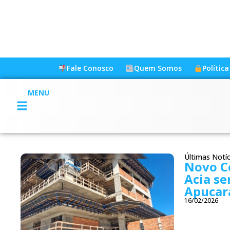
Fale Conosco
Quem Somos
Polític
MENU
Últimas Notíc
Novo C
Acia se
Apucar
16/02/2026