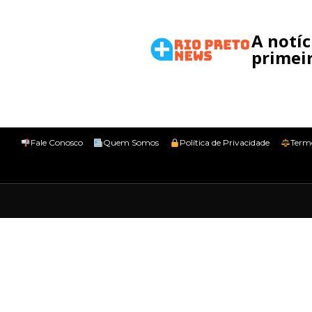
A notí
primeir
Fale Conosco
Quem Somos
Política de Privacidade
Term