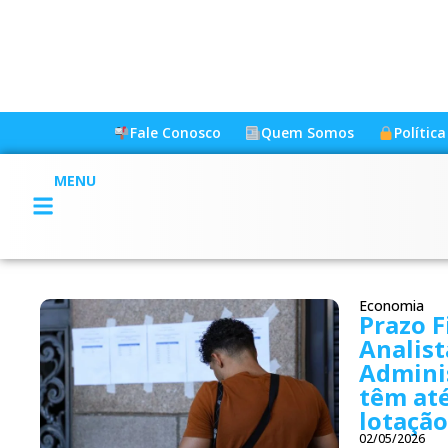
Fale Conosco
Quem Somos
Polític
MENU
Economia
Prazo F
Analist
Admini
têm até
lotação
02/05/2026