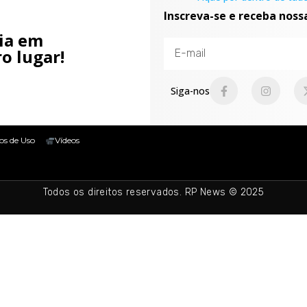
Inscreva-se e receba noss
cia em
o lugar!
Siga-nos
os de Uso
Vídeos
Todos os direitos reservados. RP News © 2025