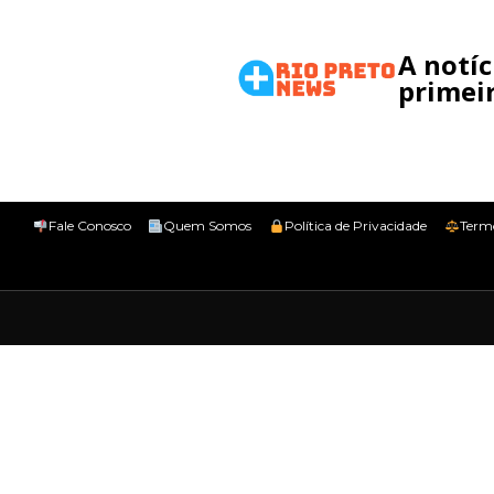
A notí
primeir
Fale Conosco
Quem Somos
Política de Privacidade
Term