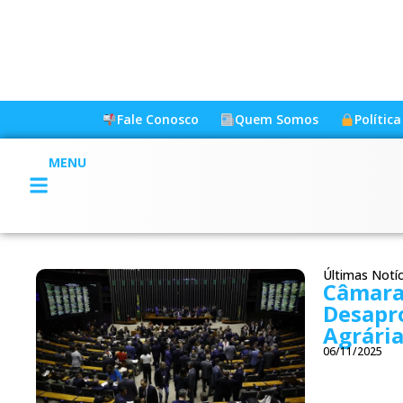
Fale Conosco
Quem Somos
Polític
MENU
Últimas Notíc
Câmara
Desapr
Agrári
06/11/2025