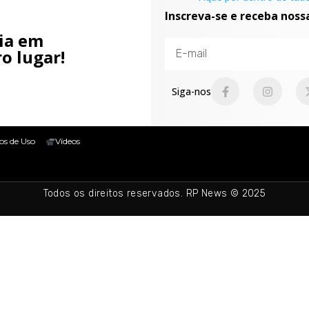
Inscreva-se e receba noss
cia em
o lugar!
Siga-nos
os de Uso
Vídeos
Todos os direitos reservados. RP News © 2025