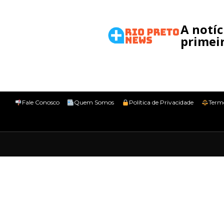
A notí
primeir
Fale Conosco
Quem Somos
Política de Privacidade
Term