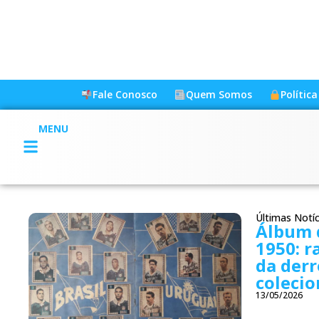
Fale Conosco
Quem Somos
Polític
MENU
Últimas Notíc
Álbum d
1950: r
da derr
coleci
13/05/2026