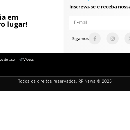
Inscreva-se e receba noss
cia em
o lugar!
Siga-nos
os de Uso
Vídeos
Todos os direitos reservados. RP News © 2025