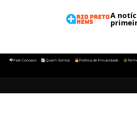
A notí
primeir
Fale Conosco
Quem Somos
Política de Privacidade
Term