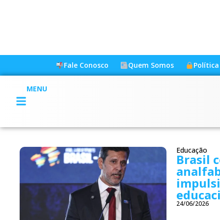
Fale Conosco
Quem Somos
Polític
MENU
Educação
Brasil 
analfab
impulsi
educac
24/06/2026