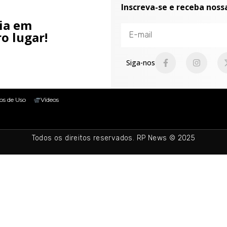
Inscreva-se e receba noss
cia em
o lugar!
Siga-nos
os de Uso
Vídeos
Todos os direitos reservados. RP News © 2025