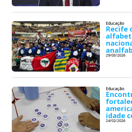
Educação
Recife 
alfabe
naciona
analfa
29/03/2026
Educação
Encontr
fortale
america
idade c
24/02/2026