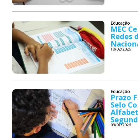
Educação
MEC Cer
Redes d
Naciona
10/02/2026
Educação
Prazo F
Selo C
Alfabet
Segund
09/01/2026