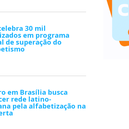
celebra 30 mil
tizados em programa
l de superação do
betismo
o em Brasília busca
cer rede latino-
na pela alfabetização na
erta