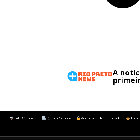
A notí
primeir
Fale Conosco
Quem Somos
Política de Privacidade
Term