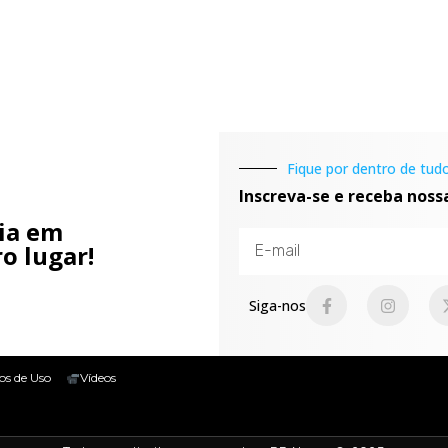
Fique por dentro de tudo
Inscreva-se e receba noss
cia em
o lugar!
Siga-nos
os de Uso
Vídeos