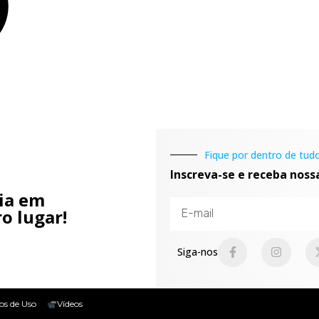
Fique por dentro de tudo
Inscreva-se e receba noss
cia em
o lugar!
Siga-nos
os de Uso
Vídeos