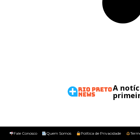
A notí
primeir
Fale Conosco
Quem Somos
Política de Privacidade
Term