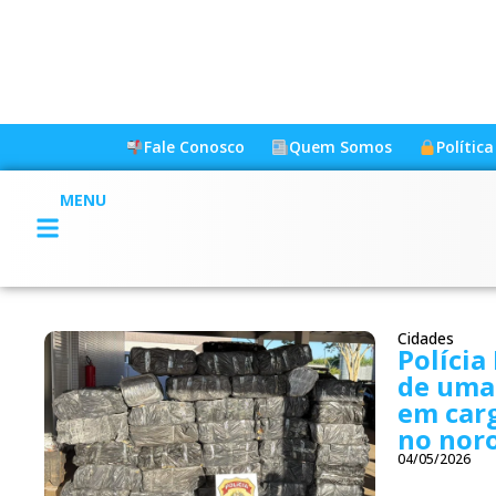
Fale Conosco
Quem Somos
Polític
MENU
Cidades
Polícia
de uma
em car
no noro
04/05/2026