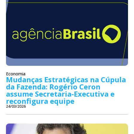
Economia
Mudanças Estratégicas na Cúpula
da Fazenda: Rogério Ceron
assume Secretaria-Executiva e
reconfigura equipe
24/03/2026