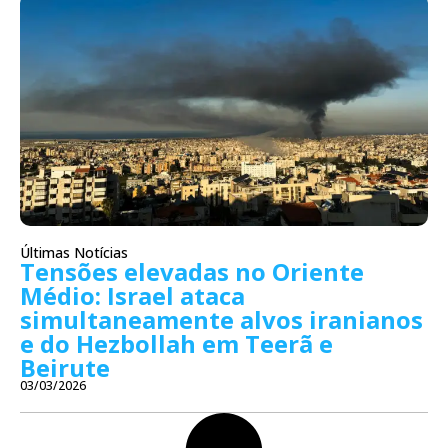
Últimas Notícias
Tensões elevadas no Oriente
Médio: Israel ataca
simultaneamente alvos iranianos
e do Hezbollah em Teerã e
Beirute
03/03/2026