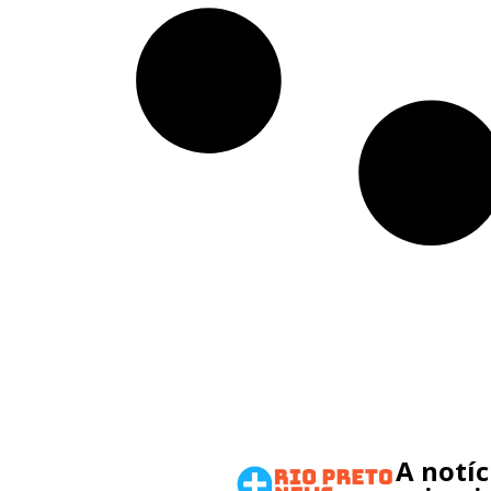
A notí