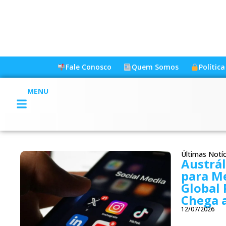
Fale Conosco
Quem Somos
Polític
MENU
Últimas Notíc
Austrál
para Me
Global 
Chega a
12/07/2026