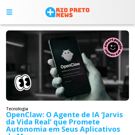
Tecnologia
OpenClaw: O Agente de IA ‘Jarvis
da Vida Real’ que Promete
Autonomia em Seus Aplicativos